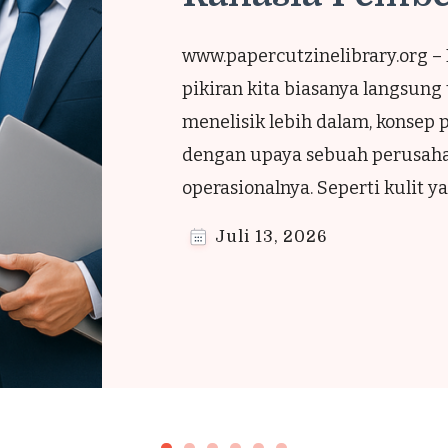
www.papercutzinelibrary.org –
primadona meja makan khas Nus
sedikit asin, dengan tekstur re
mengunyah. Meski terlihat sed
hasil gorengannya melempem,
Juli 12, 2026