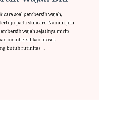
 Tempe cabe garam sudah lama jadi
antara. Rasanya gurih, pedas,
nyah yang bikin susah berhenti
erhana, banyak orang mengeluh
 …