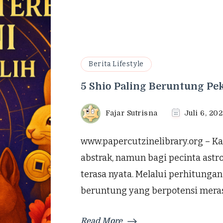
Berita Lifestyle
5 Shio Paling Beruntung Pe
Fajar Sutrisna
Juli 6, 20
www.papercutzinelibrary.org – K
abstrak, namun bagi pecinta astr
terasa nyata. Melalui perhitungan 
beruntung yang berpotensi meras
Read More