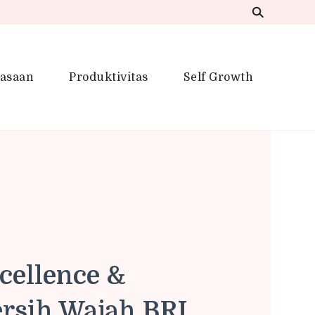
iasaan
Produktivitas
Self Growth
 Inspirasi Kreatif
aram: Renyah
al