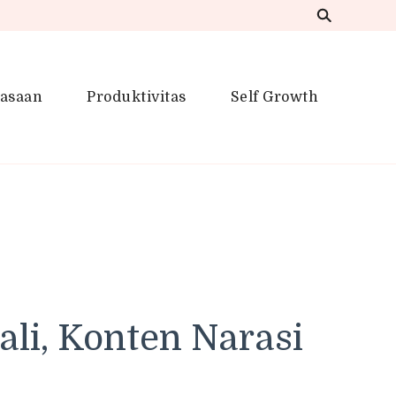
iasaan
Produktivitas
Self Growth
 Inspirasi Kreatif
li, Konten Narasi