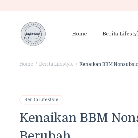
Home
Berita Lifesty
PaperCut Zine Library | Tr
Ikuti cerita gaya hidup, kebiasaan positif, serta ide untuk h
Home
Berita Lifestyle
Kenaikan BBM Nonsubsidi:
/
/
Berita Lifestyle
Kenaikan BBM Nonsu
Berubah