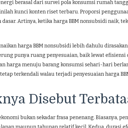
nergi berasal dari survei pola konsumsi rumah tangg
inilah kunci konten riset terbaru. Proporsi pengguna
dasar. Artinya, ketika harga BBM nonsubsidi naik, 
naikan harga BBM nonsubsidi lebih dahulu dirasakan 
derung punya ruang penyesuaian, baik lewat efisiens
an harga menuju barang konsumsi sehari-hari berlang
 tetap terkendali walau terjadi penyesuaian harga BB
ya Disebut Terbata
 ekonomi bukan sekadar frasa penenang. Biasanya, pen
ulanan maupun tahunan relatif kecil. Kedua, durasi ef