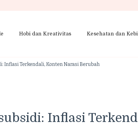
le
Hobi dan Kreativitas
Kesehatan dan Keb
en Gaya Hidup, Produktivitas &
idup lebih kreatif dan produktif.
 Inflasi Terkendali, Konten Narasi Berubah
bsidi: Inflasi Terkenda