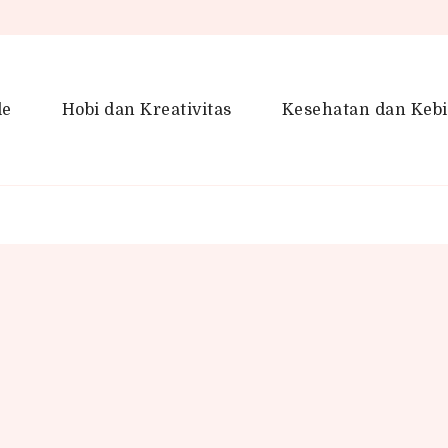
le
Hobi dan Kreativitas
Kesehatan dan Keb
en Gaya Hidup, Produktivitas &
idup lebih kreatif dan produktif.