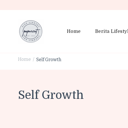
Home
Berita Lifesty
PaperCut Zine Library | Tr
Ikuti cerita gaya hidup, kebiasaan positif, serta ide untuk h
Home
Self Growth
/
Self Growth