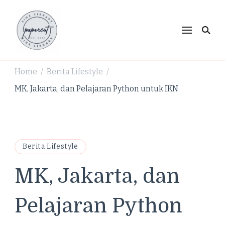
PaperCut Zine Library |
Ikuti cerita gaya hidup, kebiasaan positif, serta
ide untuk hidup lebih kreatif dan produktif.
Tren Gaya Hidup,
Produktivitas & Inspirasi
Home
Berita Lifestyle
/
/
Kreatif
MK, Jakarta, dan Pelajaran Python untuk IKN
Berita Lifestyle
MK, Jakarta, dan
Pelajaran Python