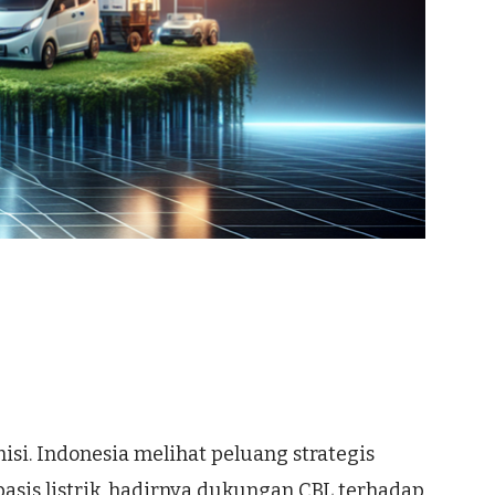
si. Indonesia melihat peluang strategis
basis listrik, hadirnya dukungan CBL terhadap