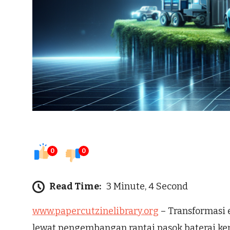
0
0
Read Time:
3 Minute, 4 Second
www.papercutzinelibrary.org
– Transformasi 
lewat pengembangan rantai pasok baterai kend