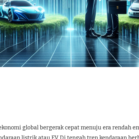
ekonomi global bergerak cepat menuju era rendah emi
araan listrik atau EV. Di tengah tren kendaraan ber