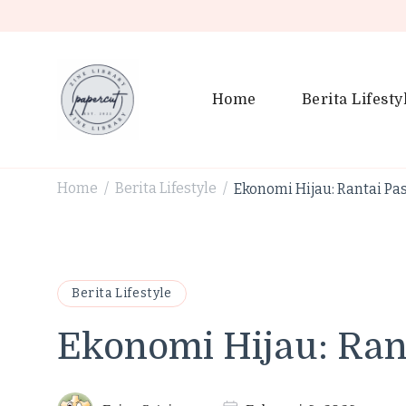
Home
Berita Lifesty
PaperCut Zine Library | Tr
Ikuti cerita gaya hidup, kebiasaan positif, serta ide untuk h
Home
Berita Lifestyle
Ekonomi Hijau: Rantai Pas
/
/
Berita Lifestyle
Ekonomi Hijau: Rant