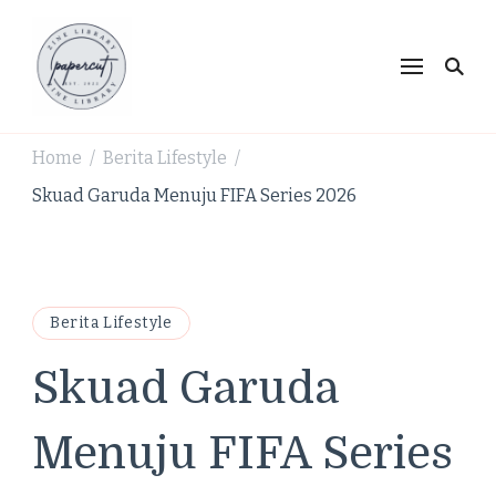
PaperCut Zine Library |
Ikuti cerita gaya hidup, kebiasaan positif, serta
ide untuk hidup lebih kreatif dan produktif.
Tren Gaya Hidup,
Produktivitas & Inspirasi
Home
Berita Lifestyle
/
/
Kreatif
Skuad Garuda Menuju FIFA Series 2026
Berita Lifestyle
Skuad Garuda
Menuju FIFA Series