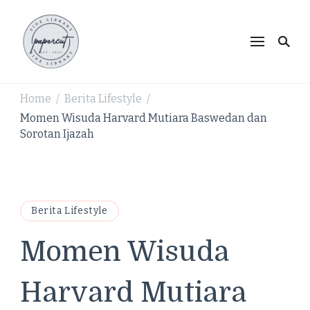
PaperCut Zine Library |
Ikuti cerita gaya hidup, kebiasaan positif, serta
ide untuk hidup lebih kreatif dan produktif.
Tren Gaya Hidup,
Produktivitas & Inspirasi
Home
Berita Lifestyle
/
/
Kreatif
Momen Wisuda Harvard Mutiara Baswedan dan
Sorotan Ijazah
Berita Lifestyle
Momen Wisuda
Harvard Mutiara