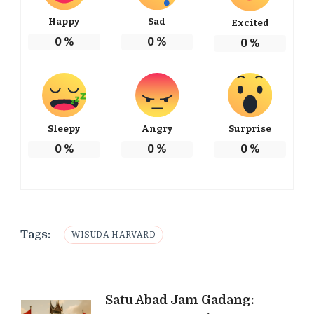
Happy
Sad
Excited
0
%
0
%
0
%
Sleepy
Angry
Surprise
0
%
0
%
0
%
Tags:
WISUDA HARVARD
Post
Satu Abad Jam Gadang: