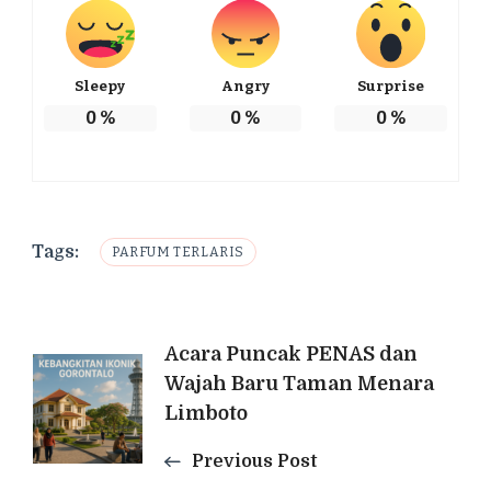
Sleepy
Angry
Surprise
0
%
0
%
0
%
Tags:
PARFUM TERLARIS
Post
Acara Puncak PENAS dan
Wajah Baru Taman Menara
Navigation
Limboto
Previous Post