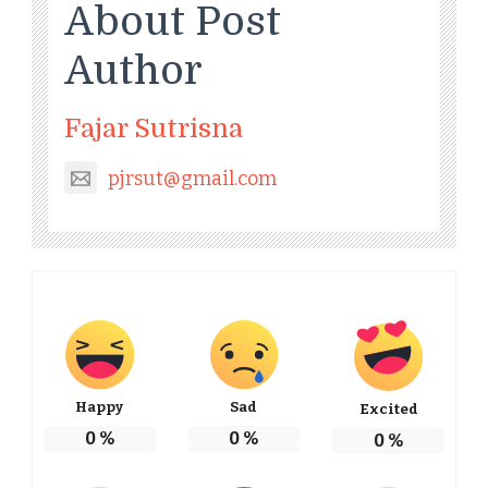
About Post
Author
Fajar Sutrisna
pjrsut@gmail.com
Happy
Sad
Excited
0
%
0
%
0
%