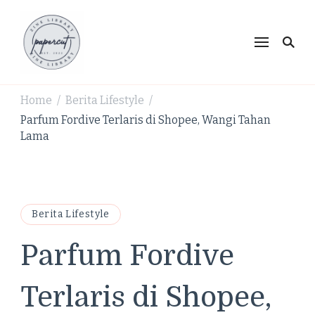
PaperCut Zine Library |
Ikuti cerita gaya hidup, kebiasaan positif, serta
ide untuk hidup lebih kreatif dan produktif.
Tren Gaya Hidup,
Produktivitas & Inspirasi
Home
Berita Lifestyle
/
/
Kreatif
Parfum Fordive Terlaris di Shopee, Wangi Tahan
Lama
Berita Lifestyle
Parfum Fordive
Terlaris di Shopee,