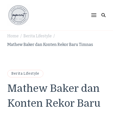
PaperCut Zine Library |
Ikuti cerita gaya hidup, kebiasaan positif, serta
ide untuk hidup lebih kreatif dan produktif.
Tren Gaya Hidup,
Produktivitas & Inspirasi
Home
Berita Lifestyle
/
/
Kreatif
Mathew Baker dan Konten Rekor Baru Timnas
Berita Lifestyle
Mathew Baker dan
Konten Rekor Baru