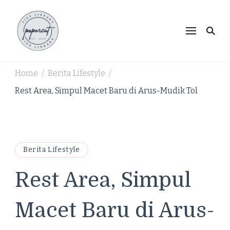
PaperCut Zine Library |
Ikuti cerita gaya hidup, kebiasaan positif, serta
ide untuk hidup lebih kreatif dan produktif.
Tren Gaya Hidup,
Produktivitas & Inspirasi
Home
Berita Lifestyle
/
/
Kreatif
Rest Area, Simpul Macet Baru di Arus-Mudik Tol
Berita Lifestyle
Rest Area, Simpul
Macet Baru di Arus-