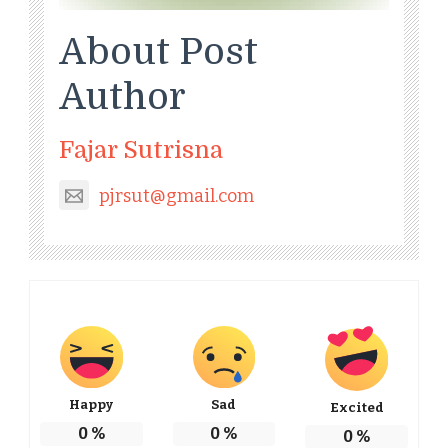
About Post
Author
Fajar Sutrisna
pjrsut@gmail.com
Happy
Sad
Excited
0
%
0
%
0
%