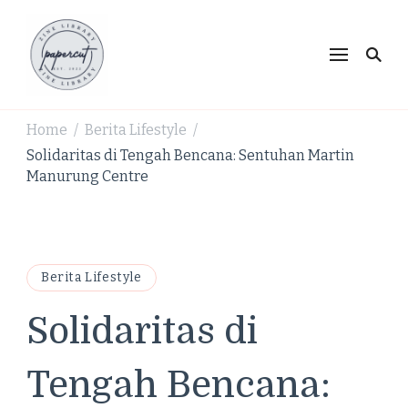
PaperCut Zine Library |
Ikuti cerita gaya hidup, kebiasaan positif, serta
ide untuk hidup lebih kreatif dan produktif.
Tren Gaya Hidup,
Produktivitas & Inspirasi
Home
Berita Lifestyle
/
/
Kreatif
Solidaritas di Tengah Bencana: Sentuhan Martin
Manurung Centre
Berita Lifestyle
Solidaritas di
Tengah Bencana: