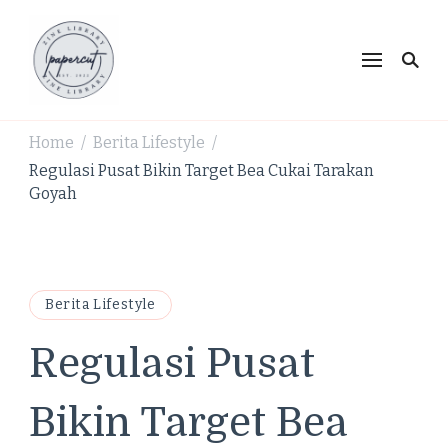
PaperCut Zine Library |
Ikuti cerita gaya hidup, kebiasaan positif, serta
ide untuk hidup lebih kreatif dan produktif.
Tren Gaya Hidup,
Produktivitas & Inspirasi
Home
Berita Lifestyle
/
/
Kreatif
Regulasi Pusat Bikin Target Bea Cukai Tarakan
Goyah
Berita Lifestyle
Regulasi Pusat
Bikin Target Bea