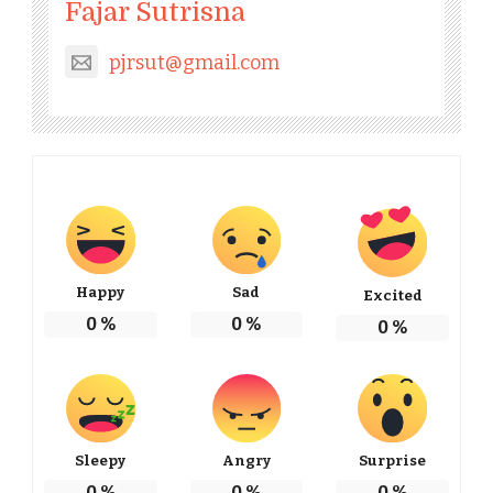
Fajar Sutrisna
pjrsut@gmail.com
Happy
Sad
Excited
0
%
0
%
0
%
Sleepy
Angry
Surprise
0
%
0
%
0
%