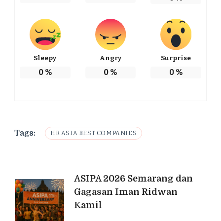
Sleepy
Angry
Surprise
0
%
0
%
0
%
Tags:
HR ASIA BEST COMPANIES
Post
ASIPA 2026 Semarang dan
Gagasan Iman Ridwan
Navigation
Kamil