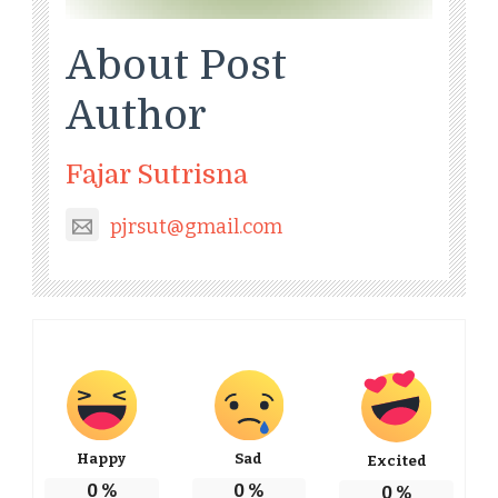
About Post
Author
Fajar Sutrisna
pjrsut@gmail.com
Happy
Sad
Excited
0
%
0
%
0
%