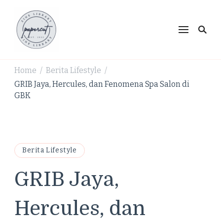
PaperCut Zine Library |
Ikuti cerita gaya hidup, kebiasaan positif, serta
ide untuk hidup lebih kreatif dan produktif.
Tren Gaya Hidup,
Produktivitas & Inspirasi
Home
Berita Lifestyle
/
/
Kreatif
GRIB Jaya, Hercules, dan Fenomena Spa Salon di
GBK
Berita Lifestyle
GRIB Jaya,
Hercules, dan