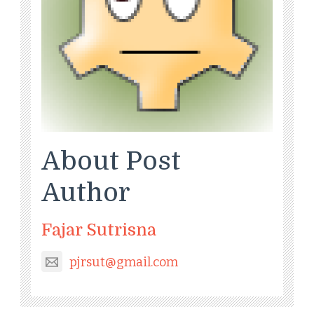
About Post
Author
Fajar Sutrisna
pjrsut@gmail.com