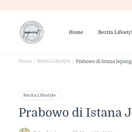
Home
Berita Lifesty
PaperCut Zine Library | Tr
Ikuti cerita gaya hidup, kebiasaan positif, serta ide untuk h
Home
Berita Lifestyle
Prabowo di Istana Jepang
/
/
Berita Lifestyle
Prabowo di Istana 