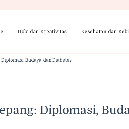
le
Hobi dan Kreativitas
Kesehatan dan Keb
en Gaya Hidup, Produktivitas &
idup lebih kreatif dan produktif.
: Diplomasi, Budaya, dan Diabetes
Jepang: Diplomasi, Buda