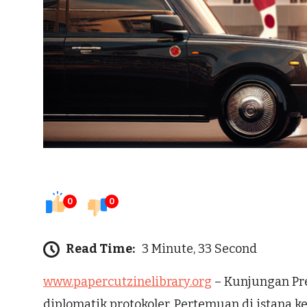
0
0
Read Time:
3 Minute, 33 Second
www.papercutzinelibrary.org
– Kunjungan Pre
diplomatik protokoler. Pertemuan di istana