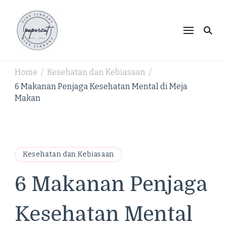
PaperCut Zine Library |
Ikuti cerita gaya hidup, kebiasaan positif, serta
ide untuk hidup lebih kreatif dan produktif.
Tren Gaya Hidup,
Produktivitas & Inspirasi
Home
Kesehatan dan Kebiasaan
/
/
Kreatif
6 Makanan Penjaga Kesehatan Mental di Meja
Makan
Kesehatan dan Kebiasaan
6 Makanan Penjaga
Kesehatan Mental