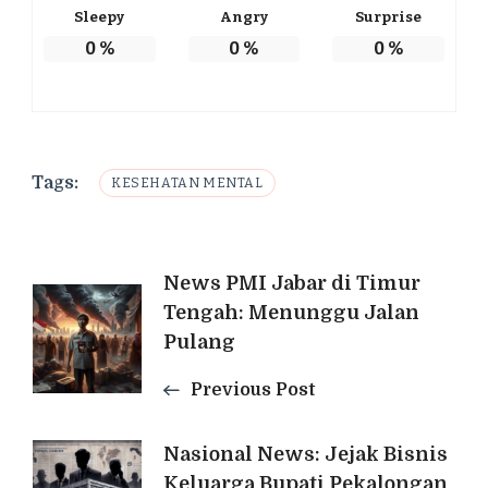
Sleepy
Angry
Surprise
0
%
0
%
0
%
Tags:
KESEHATAN MENTAL
Post
News PMI Jabar di Timur
Tengah: Menunggu Jalan
Navigation
Pulang
Previous Post
Nasional News: Jejak Bisnis
Keluarga Bupati Pekalongan