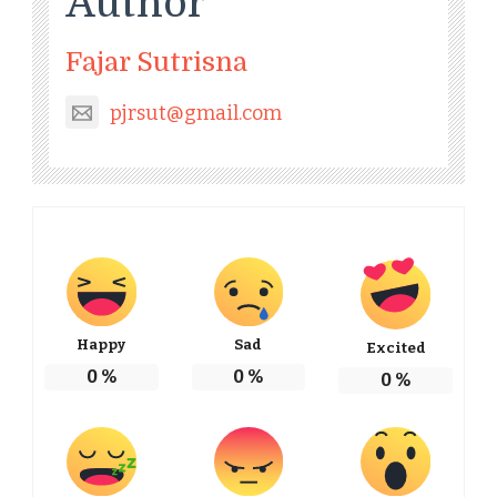
Author
Fajar Sutrisna
pjrsut@gmail.com
Happy
Sad
Excited
0
%
0
%
0
%