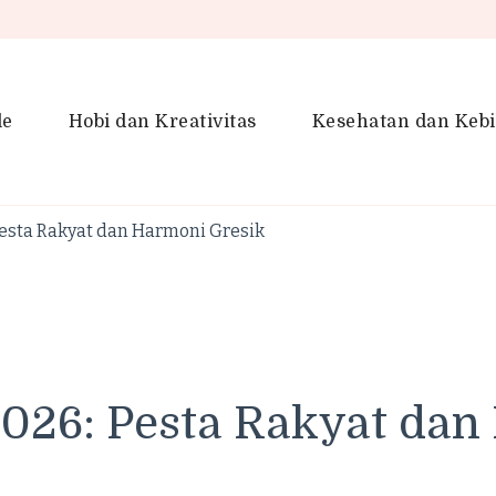
le
Hobi dan Kreativitas
Kesehatan dan Keb
en Gaya Hidup, Produktivitas &
idup lebih kreatif dan produktif.
Pesta Rakyat dan Harmoni Gresik
026: Pesta Rakyat dan