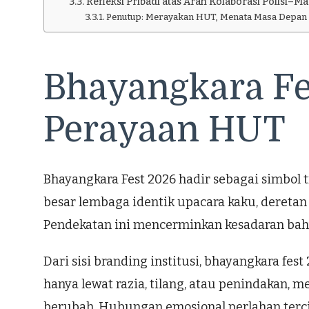
Refleksi Pribadi atas Arah Kolaborasi Polisi–M
Penutup: Merayakan HUT, Menata Masa Depan
Bhayangkara Fe
Perayaan HUT
Bhayangkara Fest 2026 hadir sebagai simbol 
besar lembaga identik upacara kaku, deretan 
Pendekatan ini mencerminkan kesadaran bahw
Dari sisi branding institusi, bhayangkara fes
hanya lewat razia, tilang, atau penindakan, me
berubah. Hubungan emosional perlahan terc