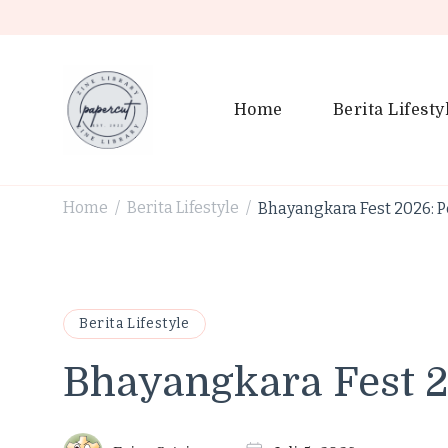
Home
Berita Lifesty
PaperCut Zine Library | Tr
Ikuti cerita gaya hidup, kebiasaan positif, serta ide untuk h
Home
Berita Lifestyle
Bhayangkara Fest 2026: 
/
/
Berita Lifestyle
Bhayangkara Fest 2