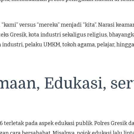
i “kami” versus “mereka” menjadi “kita”. Narasi keam
s Gresik, kota industri sekaligus religius, bhayan
 industri, pelaku UMKM, tokoh agama, pelajar, hing
an, Edukasi, sert
026 terletak pada aspek edukasi publik. Polres Gres
n cara bersahabat. Misalnya, pojok edukasi lalu li