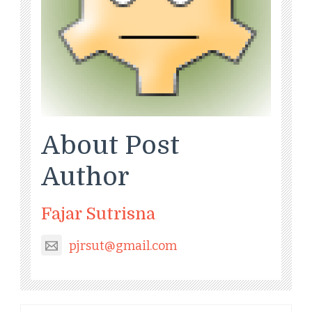
About Post
Author
Fajar Sutrisna
pjrsut@gmail.com