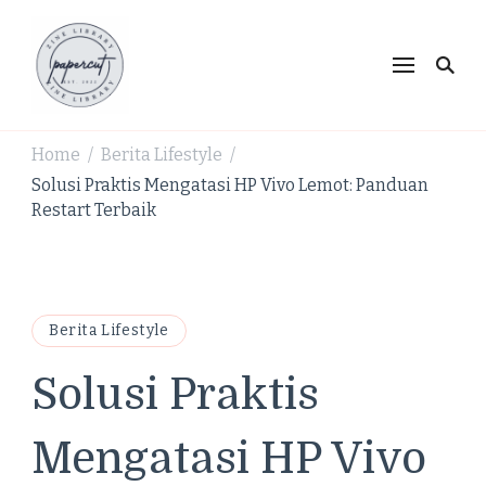
PaperCut Zine Library |
Ikuti cerita gaya hidup, kebiasaan positif, serta
ide untuk hidup lebih kreatif dan produktif.
Tren Gaya Hidup,
Produktivitas & Inspirasi
Home
Berita Lifestyle
/
/
Kreatif
Solusi Praktis Mengatasi HP Vivo Lemot: Panduan
Restart Terbaik
Berita Lifestyle
Solusi Praktis
Mengatasi HP Vivo