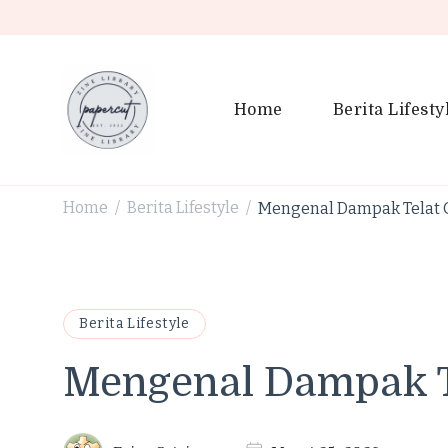
Home
Berita Lifesty
PaperCut Zine Library | Tr
Ikuti cerita gaya hidup, kebiasaan positif, serta ide untuk h
Home
Berita Lifestyle
Mengenal Dampak Telat G
/
/
Berita Lifestyle
Mengenal Dampak Te