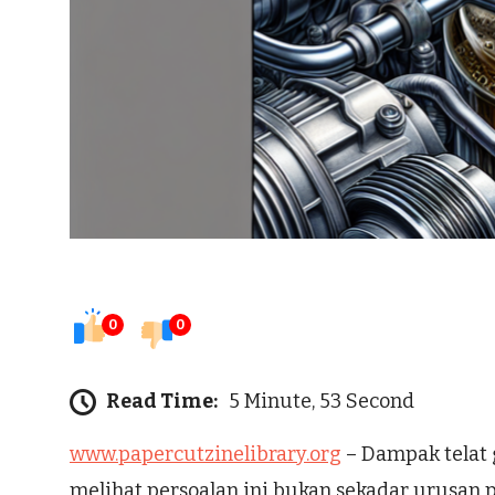
0
0
Read Time:
5 Minute, 53 Second
www.papercutzinelibrary.org
– Dampak telat 
melihat persoalan ini bukan sekadar urusan