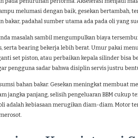
an pada penurunan performa. Akselerasi menjadi mala
 mampu melumasi dengan baik, gesekan bertambah, t
 bakar, padahal sumber utama ada pada oli yang suda
menunda masalah sambil mengumpulkan biaya tersembun
 as, serta bearing bekerja lebih berat. Umur pakai 
nti set piston, atau perbaikan kepala silinder bisa ber
gar pengguna sadar bahwa disiplin servis justru be
onsumsi bahan bakar. Gesekan meningkat membuat me
lam jangka panjang, selisih pengeluaran BBM cukup t
 oli adalah kebiasaan merugikan diam-diam. Motor terl
 merosot.