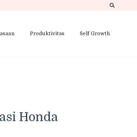
iasaan
Produktivitas
Self Growth
 Inspirasi Kreatif
kasi Honda