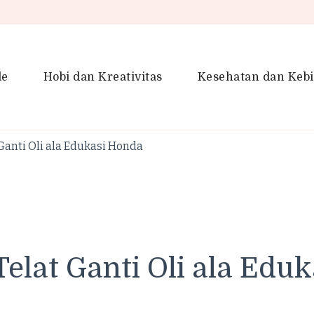
le
Hobi dan Kreativitas
Kesehatan dan Keb
en Gaya Hidup, Produktivitas &
idup lebih kreatif dan produktif.
anti Oli ala Edukasi Honda
lat Ganti Oli ala Edu