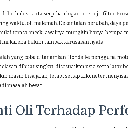
 debu halus, serta serpihan logam menuju filter. Pr
iring waktu, oli melemah. Kekentalan berubah, day
mulai terasa, meski awalnya mungkin hanya berupa mes
 ini karena belum tampak kerusakan nyata.
lah yang coba ditanamkan Honda ke pengguna motor.
san dibuat singkat, disesuaikan usia serta latar bela
in masih bisa jalan, tetapi setiap kilometer menyisa
i masalah besar.
ti Oli Terhadap Per