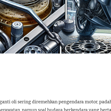
ganti oli sering diremehkan pengendara motor, padah
 perawatan, namun soal budaya berkendara yang ber