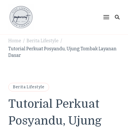
PaperCut Zine Library |
Ikuti cerita gaya hidup, kebiasaan positif, serta
ide untuk hidup lebih kreatif dan produktif.
Tren Gaya Hidup,
Produktivitas & Inspirasi
Home
Berita Lifestyle
/
/
Kreatif
Tutorial Perkuat Posyandu, Ujung Tombak Layanan
Dasar
Berita Lifestyle
Tutorial Perkuat
Posyandu, Ujung