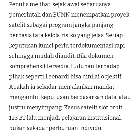
Penulis melihat, sejak awal seharusnya
pemerintah dan BUMN menempatkan proyek
satelit sebagai program jangka panjang
berbasis tata kelola risiko yang jelas. Setiap
keputusan kunci perlu terdokumentasi rapi
sehingga mudah diaudit. Bila dokumen
komprehensif tersedia, tuduhan terhadap
pihak seperti Leonardi bisa dinilai objektif.
Apakah ia sekadar menjalankan mandat,
mengambil keputusan berdasarkan data, atau
justru menyimpang. Kasus satelit slot orbit
123 BT lalu menjadi pelajaran institusional,
bukan sekadar perburuan individu.