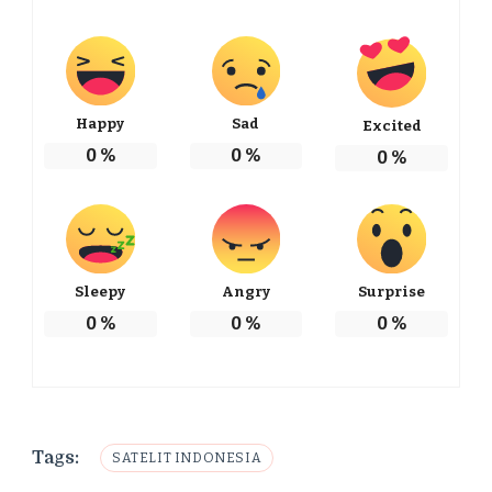
Happy
Sad
Excited
0
%
0
%
0
%
Sleepy
Angry
Surprise
0
%
0
%
0
%
Tags:
SATELIT INDONESIA