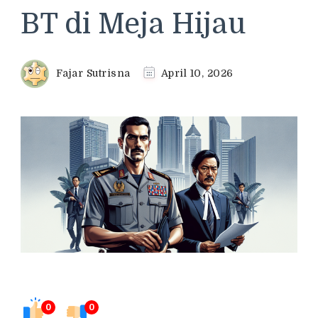
BT di Meja Hijau
Fajar Sutrisna
April 10, 2026
0
0