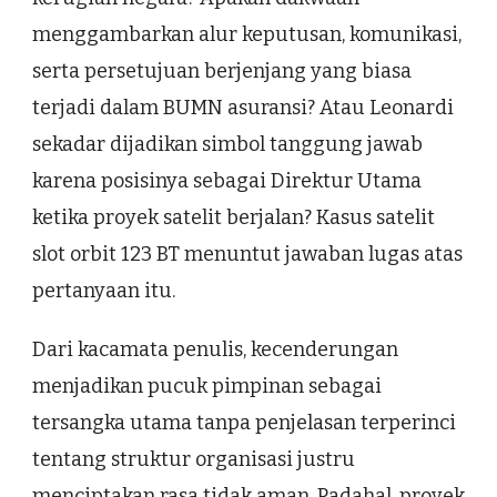
menggambarkan alur keputusan, komunikasi,
serta persetujuan berjenjang yang biasa
terjadi dalam BUMN asuransi? Atau Leonardi
sekadar dijadikan simbol tanggung jawab
karena posisinya sebagai Direktur Utama
ketika proyek satelit berjalan? Kasus satelit
slot orbit 123 BT menuntut jawaban lugas atas
pertanyaan itu.
Dari kacamata penulis, kecenderungan
menjadikan pucuk pimpinan sebagai
tersangka utama tanpa penjelasan terperinci
tentang struktur organisasi justru
menciptakan rasa tidak aman. Padahal, proyek