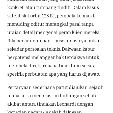
konkret, atau tumpang tindih. Dalam kasus
satelit slot orbit 123 BT, pembela Leonardi
menuding oditur merangkai pasal tanpa
uraian detail mengenai peran klien mereka.
Bila benar demikian, konsekuensinya bukan
sekadar persoalan teknis. Dakwaan kabur
berpotensi melanggar hak terdakwa untuk
membela diri, karena ia tidak tahu secara
spesifik perbuatan apa yang harus dijawab.
Pertanyaan sederhana patut diajukan: sejauh
mana jaksa menjelaskan hubungan sebab
akibat antara tindakan Leonardi dengan
kerugian negara? Apakah dakwaan