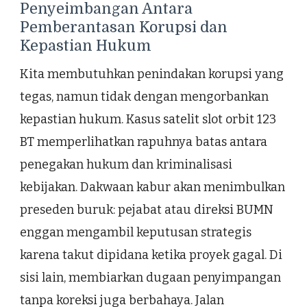
Penyeimbangan Antara
Pemberantasan Korupsi dan
Kepastian Hukum
Kita membutuhkan penindakan korupsi yang
tegas, namun tidak dengan mengorbankan
kepastian hukum. Kasus satelit slot orbit 123
BT memperlihatkan rapuhnya batas antara
penegakan hukum dan kriminalisasi
kebijakan. Dakwaan kabur akan menimbulkan
preseden buruk: pejabat atau direksi BUMN
enggan mengambil keputusan strategis
karena takut dipidana ketika proyek gagal. Di
sisi lain, membiarkan dugaan penyimpangan
tanpa koreksi juga berbahaya. Jalan