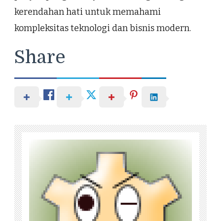
kerendahan hati untuk memahami
kompleksitas teknologi dan bisnis modern.
Share