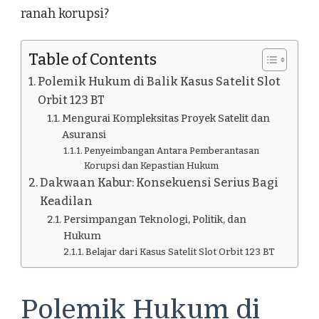
ranah korupsi?
Table of Contents
Polemik Hukum di Balik Kasus Satelit Slot
Orbit 123 BT
Mengurai Kompleksitas Proyek Satelit dan
Asuransi
Penyeimbangan Antara Pemberantasan
Korupsi dan Kepastian Hukum
Dakwaan Kabur: Konsekuensi Serius Bagi
Keadilan
Persimpangan Teknologi, Politik, dan
Hukum
Belajar dari Kasus Satelit Slot Orbit 123 BT
Polemik Hukum di