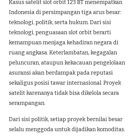
Kasus satelit slot orbit 123 BT menempatkan
Indonesia di persimpangan tiga arus besar:
teknologi, politik, serta hukum. Dari sisi
teknologi, penguasaan slot orbit berarti
kemampuan menjaga kehadiran negara di
ruang angkasa. Keterlambatan, kegagalan
peluncuran, ataupun kekacauan pengelolaan
asuransi akan berdampak pada reputasi
sekaligus posisi tawar internasional. Proyek
satelit karenanya tidak bisa dikelola secara
serampangan.
Dari sisi politik, setiap proyek bernilai besar
selalu menggoda untuk dijadikan komoditas.