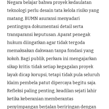
Negara belajar bahwa proyek kedaulatan
teknologi perlu desain tata kelola risiko yang
matang. BUMN asuransi menyadari
pentingnya dokumentasi detail serta
transparansi keputusan. Aparat penegak
hukum diingatkan agar tidak tergoda
memaksakan dakwaan tanpa fondasi yang
kokoh. Bagi publik, perkara ini mengajarkan
sikap kritis: tidak setiap kegagalan proyek
layak dicap korupsi, tetapi tidak pula seluruh
klaim pembela patut dipercaya begitu saja.
Refleksi paling penting, keadilan sejati lahir
ketika keberanian memberantas
penyimpangan berjalan beriringan dengan