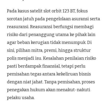
Pada kasus satelit slot orbit 123 BT, fokus
sorotan jatuh pada pengelolaan asuransi serta
reasuransi. Reasuransi berfungsi membagi
risiko dari penanggung utama ke pihak lain
agar beban kerugian tidak menumpuk. Di
sini, pilihan mitra, premi, hingga struktur
polis menjadi isu. Kesalahan penilaian risiko
pasti berdampak finansial, tetapi perlu
pemisahan tegas antara kekeliruan bisnis
dengan niat jahat. Tanpa pemisahan, proses
penegakan hukum akan menakut-nakuti
pelaku usaha.