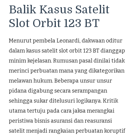
Balik Kasus Satelit
Slot Orbit 123 BT
Menurut pembela Leonardi, dakwaan oditur
dalam kasus satelit slot orbit 123 BT dianggap
minim kejelasan. Rumusan pasal dinilai tidak
merinci perbuatan mana yang dikategorikan
melawan hukum. Beberapa unsur unsur
pidana digabung secara serampangan
sehingga sukar ditelusuri logikanya. Kritik
utama tertuju pada cara jaksa merangkai
peristiwa bisnis asuransi dan reasuransi
satelit menjadi rangkaian perbuatan koruptif