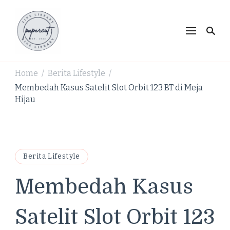
PaperCut Zine Library |
Ikuti cerita gaya hidup, kebiasaan positif, serta
ide untuk hidup lebih kreatif dan produktif.
Tren Gaya Hidup,
Produktivitas & Inspirasi
Home
Berita Lifestyle
/
/
Kreatif
Membedah Kasus Satelit Slot Orbit 123 BT di Meja
Hijau
Berita Lifestyle
Membedah Kasus
Satelit Slot Orbit 123