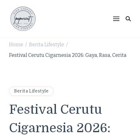
PaperCut Zine Library |
Ikuti cerita gaya hidup, kebiasaan positif, serta
ide untuk hidup lebih kreatif dan produktif.
Tren Gaya Hidup,
Produktivitas & Inspirasi
Home
Berita Lifestyle
/
/
Kreatif
Festival Cerutu Cigarnesia 2026: Gaya, Rasa, Cerita
Berita Lifestyle
Festival Cerutu
Cigarnesia 2026: