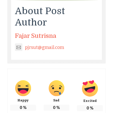
About Post
Author
Fajar Sutrisna
pjrsut@gmail.com
Happy
Sad
Excited
0
%
0
%
0
%