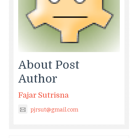
About Post
Author
Fajar Sutrisna
pjrsut@gmail.com