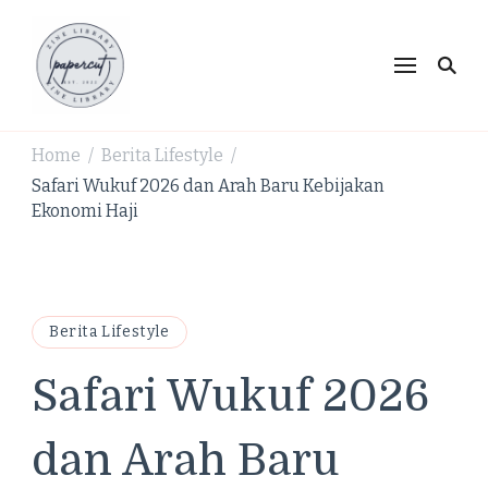
PaperCut Zine Library |
Ikuti cerita gaya hidup, kebiasaan positif, serta
ide untuk hidup lebih kreatif dan produktif.
Tren Gaya Hidup,
Produktivitas & Inspirasi
Home
Berita Lifestyle
/
/
Kreatif
Safari Wukuf 2026 dan Arah Baru Kebijakan
Ekonomi Haji
Berita Lifestyle
Safari Wukuf 2026
dan Arah Baru