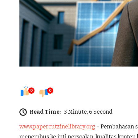
0
0
Read Time:
3 Minute, 6 Second
www.papercutzinelibrary.org
– Pembahasan so
menembus ke inti persoalan: kualitas konten