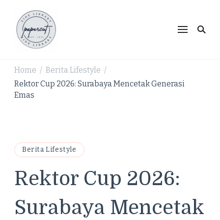
PaperCut Zine Library |
Ikuti cerita gaya hidup, kebiasaan positif, serta
ide untuk hidup lebih kreatif dan produktif.
Tren Gaya Hidup,
Produktivitas & Inspirasi
Home
Berita Lifestyle
/
/
Kreatif
Rektor Cup 2026: Surabaya Mencetak Generasi
Emas
Berita Lifestyle
Rektor Cup 2026:
Surabaya Mencetak