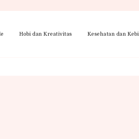
le
Hobi dan Kreativitas
Kesehatan dan Keb
en Gaya Hidup, Produktivitas &
idup lebih kreatif dan produktif.