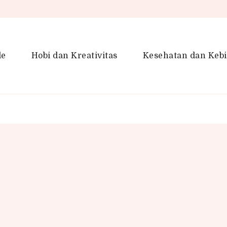
le
Hobi dan Kreativitas
Kesehatan dan Keb
en Gaya Hidup, Produktivitas &
idup lebih kreatif dan produktif.