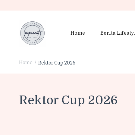
Home
Berita Lifesty
PaperCut Zine Library | Tr
Ikuti cerita gaya hidup, kebiasaan positif, serta ide untuk h
Home
Rektor Cup 2026
/
Rektor Cup 2026