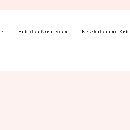
le
Hobi dan Kreativitas
Kesehatan dan Keb
en Gaya Hidup, Produktivitas &
idup lebih kreatif dan produktif.