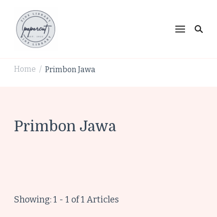
PaperCut Zine Library |
Ikuti cerita gaya hidup, kebiasaan positif, serta
ide untuk hidup lebih kreatif dan produktif.
Tren Gaya Hidup,
Produktivitas & Inspirasi
Home
Primbon Jawa
/
Kreatif
Primbon Jawa
Showing: 1 - 1 of 1 Articles