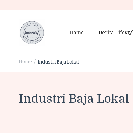
Home
Berita Lifesty
PaperCut Zine Library | Tr
Ikuti cerita gaya hidup, kebiasaan positif, serta ide untuk h
Home
Industri Baja Lokal
/
Industri Baja Lokal