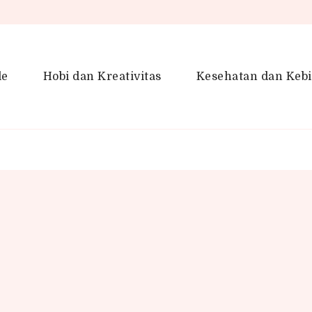
le
Hobi dan Kreativitas
Kesehatan dan Keb
en Gaya Hidup, Produktivitas &
idup lebih kreatif dan produktif.