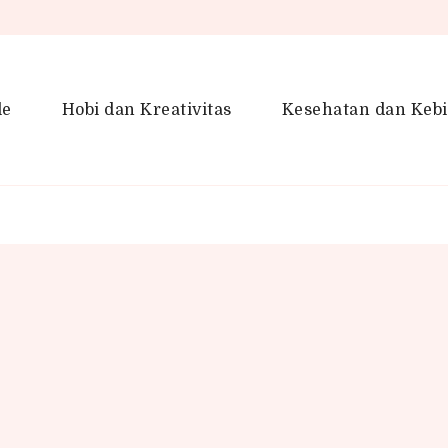
le
Hobi dan Kreativitas
Kesehatan dan Keb
en Gaya Hidup, Produktivitas &
idup lebih kreatif dan produktif.