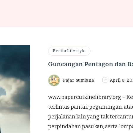
Berita Lifestyle
Guncangan Pentagon dan Ba
Fajar Sutrisna
April 3, 2
www.papercutzinelibrary.org – 
terlintas pantai, pegunungan, ata
perjalanan lain yang tak tercantum
perpindahan pasukan, serta lompa