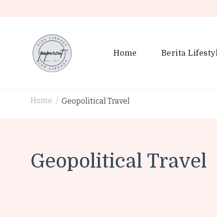
Home
Berita Lifesty
PaperCut Zine Library | Tr
Ikuti cerita gaya hidup, kebiasaan positif, serta ide untuk h
Home
Geopolitical Travel
/
Geopolitical Travel