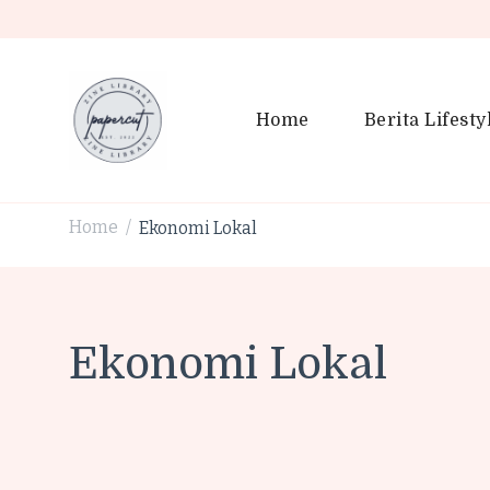
Home
Berita Lifesty
PaperCut Zine Library | Tr
Ikuti cerita gaya hidup, kebiasaan positif, serta ide untuk h
Home
Ekonomi Lokal
/
Ekonomi Lokal