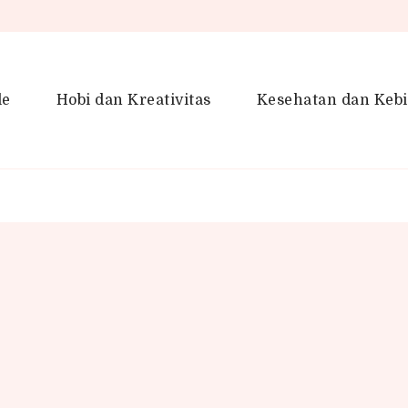
le
Hobi dan Kreativitas
Kesehatan dan Keb
en Gaya Hidup, Produktivitas &
idup lebih kreatif dan produktif.