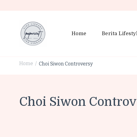
Home
Berita Lifesty
PaperCut Zine Library | Tr
Ikuti cerita gaya hidup, kebiasaan positif, serta ide untuk h
Home
Choi Siwon Controversy
/
Choi Siwon Controv