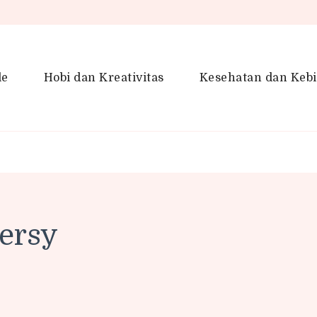
le
Hobi dan Kreativitas
Kesehatan dan Keb
en Gaya Hidup, Produktivitas &
idup lebih kreatif dan produktif.
ersy